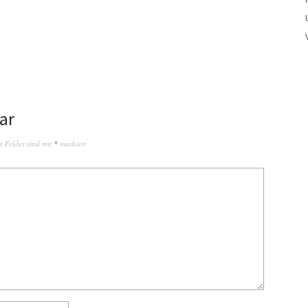
ar
e Felder sind mit
*
markiert