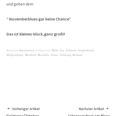
und geben dem
“ Novemberblues gar keine Chance“
Das ist kleines Glück,ganz groß!!
Kategorie
Impressionen
Schlagwörter
Baltic Sea
,
Fehmarn
,
Großenbrode
,
Heiligenhafen
,
Meerkind
,
Meerliebe
,
Ostsee
,
Schleswig-Holstein
Vorheriger Artikel
Nächster Artikel
Goldener Oktober
Jahreswechsel am Meer