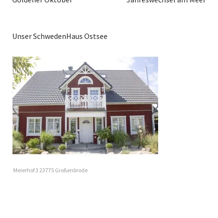
Unser SchwedenHaus Ostsee
Meierhof 3 23775 Großenbrode