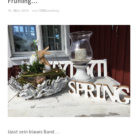
Frühling…
30. März 2018
von
CHMeisenberg
lässt sein blaues Band …