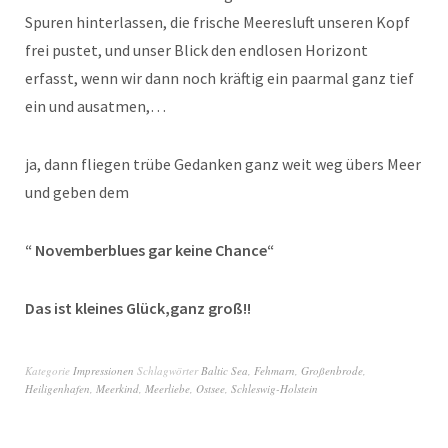
Spuren hinterlassen, die frische Meeresluft unseren Kopf
frei pustet, und unser Blick den endlosen Horizont
erfasst, wenn wir dann noch kräftig ein paarmal ganz tief
ein und ausatmen,…
ja, dann fliegen trübe Gedanken ganz weit weg übers Meer
und geben dem
“ Novemberblues gar keine Chance“
Das ist kleines Glück,ganz groß!!
Kategorie
Impressionen
Schlagwörter
Baltic Sea
,
Fehmarn
,
Großenbrode
,
Heiligenhafen
,
Meerkind
,
Meerliebe
,
Ostsee
,
Schleswig-Holstein