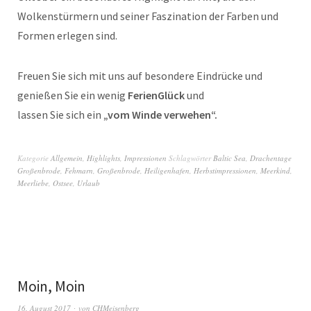
Wolkenstürmern und seiner Faszination der Farben und
Formen erlegen sind.
Freuen Sie sich mit uns auf besondere Eindrücke und
genießen Sie ein wenig
FerienGlück
und
lassen Sie sich ein
„vom Winde verwehen“.
Kategorie
Allgemein
,
Highlights
,
Impressionen
Schlagwörter
Baltic Sea
,
Drachentage
Großenbrode
,
Fehmarn
,
Großenbrode
,
Heiligenhafen
,
Herbstimpressionen
,
Meerkind
,
Meerliebe
,
Ostsee
,
Urlaub
Moin, Moin
16. August 2017
von
CHMeisenberg