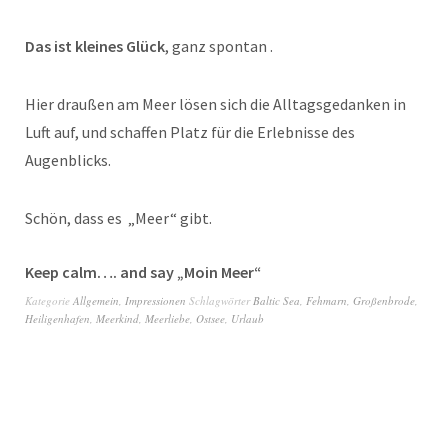
Das ist kleines Glück
, ganz spontan .
Hier draußen am Meer lösen sich die Alltagsgedanken in
Luft auf, und schaffen Platz für die Erlebnisse des
Augenblicks.
Schön, dass es „Meer“ gibt.
Keep calm…. and say „Moin Meer“
Kategorie
Allgemein
,
Impressionen
Schlagwörter
Baltic Sea
,
Fehmarn
,
Großenbrode
,
Heiligenhafen
,
Meerkind
,
Meerliebe
,
Ostsee
,
Urlaub