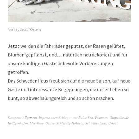
Vorfreude auf Ostern
Jetzt werden die Fahrräder geputzt, der Rasen gelüftet,
Blumen gepflanzt, und… natürlich neu dekoriert und für
unsere künftigen Gäste liebevolle Vorbereitungen
getroffen.
Das SchwedenHaus freut sich auf die neue Saison, auf neue
Gäste und interessante Begegnungen, die unser Leben so
bunt, so abwechslungsreich und so schön machen.
Kategorie
Allgemein
,
Impressionen
Schlagwörter
Baltic Sea
,
Fehmarn
,
Großenbrode
,
Heiligenhafen
,
Meerliebe
,
Ostsee
,
Schleswig-Holstein
,
Schwedenhaus
,
Urlaub