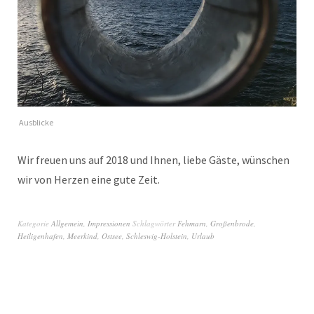
Ausblicke
Wir freuen uns auf 2018 und Ihnen, liebe Gäste, wünschen
wir von Herzen eine gute Zeit.
Kategorie
Allgemein
,
Impressionen
Schlagwörter
Fehmarn
,
Großenbrode
,
Heiligenhafen
,
Meerkind
,
Ostsee
,
Schleswig-Holstein
,
Urlaub